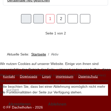
Gerätehalle neu gestrichen
1
2
Seite 1 von 2
Aktuelle Seite:
Startseite
Aktiv
Wir nutzen Cookies auf unserer Website. Einige von ihnen sind
essenziell für den Betrieb der Seite, während andere uns helfen, diese
Website und die Nutzererfahrung zu verbessern (Tracking Cookies).
Kontakt
Downloads
Login
Impressum
Datenschutz
Sie können selbst entscheiden, ob Sie die Cookies zulassen möchten.
Bitte beachten Sie, dass bei einer Ablehnung womöglich nicht mehr
alle Funktionalitäten der Seite zur Verfügung stehen.
Akzeptieren
Ablehnen
© FF Dachelhofen - 2026