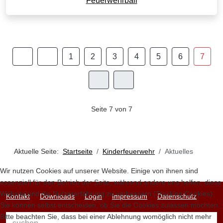
Feuerwehrball
1
2
3
4
5
6
7
Seite 7 von 7
Aktuelle Seite:
Startseite
Kinderfeuerwehr
Aktuelles
Wir nutzen Cookies auf unserer Website. Einige von ihnen sind
essenziell für den Betrieb der Seite, während andere uns helfen, diese
Website und die Nutzererfahrung zu verbessern (Tracking Cookies).
Kontakt
Downloads
Login
Impressum
Datenschutz
Sie können selbst entscheiden, ob Sie die Cookies zulassen möchten.
Bitte beachten Sie, dass bei einer Ablehnung womöglich nicht mehr