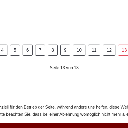
4
5
6
7
8
9
10
11
12
13
Seite 13 von 13
ziell für den Betrieb der Seite, während andere uns helfen, diese We
te beachten Sie, dass bei einer Ablehnung womöglich nicht mehr alle 