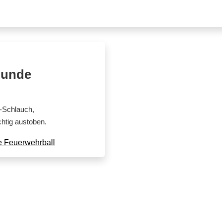
Runde
D-Schlauch,
chtig austoben.
e Feuerwehrball